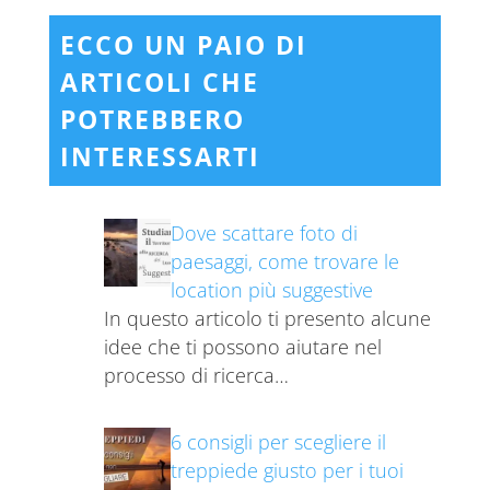
ECCO UN PAIO DI
ARTICOLI CHE
POTREBBERO
INTERESSARTI
Dove scattare foto di
paesaggi, come trovare le
location più suggestive
In questo articolo ti presento alcune
idee che ti possono aiutare nel
processo di ricerca…
6 consigli per scegliere il
treppiede giusto per i tuoi